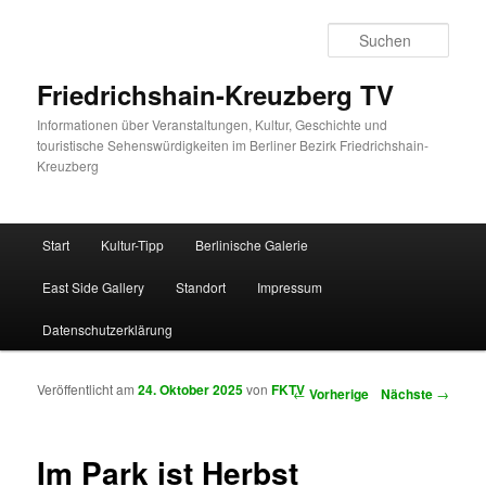
Such
Friedrichshain-Kreuzberg TV
Informationen über Veranstaltungen, Kultur, Geschichte und
touristische Sehenswürdigkeiten im Berliner Bezirk Friedrichshain-
Kreuzberg
Hauptmenü
Start
Kultur-Tipp
Berlinische Galerie
Zum Inhalt wechseln
Zum sekundären Inhalt wechseln
East Side Gallery
Standort
Impressum
Datenschutzerklärung
Veröffentlicht am
24. Oktober 2025
von
FKTV
Artikelnavigation
←
Vorherige
Nächste
→
Im Park ist Herbst